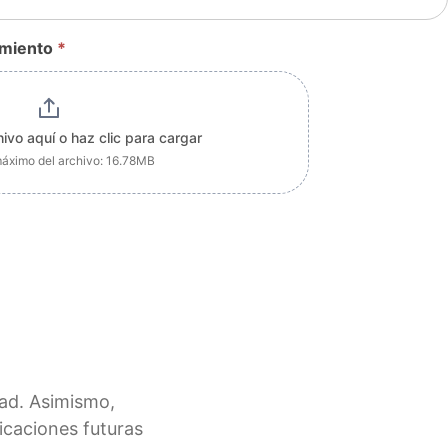
cimiento
*
hivo aquí o haz clic para cargar
ximo del archivo: 16.78MB
dad. Asimismo,
ficaciones futuras